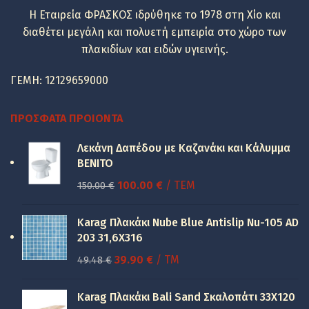
Η Εταιρεία ΦΡΑΣΚΟΣ ιδρύθηκε το 1978 στη Χίο και
διαθέτει μεγάλη και πολυετή εμπειρία στο χώρο των
πλακιδίων και ειδών υγιεινής.
ΓΕΜΗ: 12129659000
ΠΡΌΣΦΑΤΑ ΠΡΟΙΌΝΤΑ
Λεκάνη Δαπέδου με Καζανάκι και Κάλυμμα
BENITO
Original
Η
100.00
€
/ ΤΕΜ
150.00
€
price
τρέχουσα
was:
τιμή
Karag Πλακάκι Nube Blue Antislip Nu-105 AD
150.00 €.
είναι:
203 31,6X316
100.00 €.
Original
Η
39.90
€
/ TM
49.48
€
price
τρέχουσα
was:
τιμή
Karag Πλακάκι Bali Sand Σκαλοπάτι 33Χ120