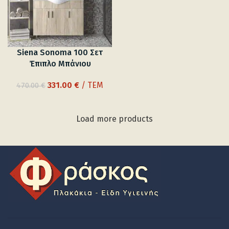
Siena Sonoma 100 Σετ
Έπιπλο Μπάνιου
Original
Η
331.00
€
/ ΤΕΜ
470.00
€
price
τρέχουσα
was:
τιμή
470.00 €.
είναι:
Load more products
331.00 €.