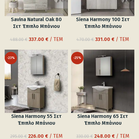
Savina Natural Oak 80
Siena Harmony 100 Σετ
Σετ Έπιπλο Μπάνιου
Έπιπλο Μπάνιου
Original
Η
Original
Η
337.00
€
/ ΤΕΜ
331.00
€
/ ΤΕΜ
488.00
€
470.00
€
price
τρέχουσα
price
τρέχουσα
was:
τιμή
was:
τιμή
-23%
-25%
488.00 €.
είναι:
470.00 €.
είναι:
337.00 €.
331.00 €.
Siena Harmony 55 Σετ
Siena Harmony 65 Σετ
Έπιπλο Μπάνιου
Έπιπλο Μπάνιου
Original
Η
Original
Η
226.00
€
/ ΤΕΜ
248.00
€
/ ΤΕΜ
295.00
€
330.00
€