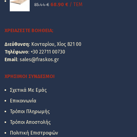
49.48 €.
είναι:
Original
Η
68.90
€
/ ΤΕΜ
85.44
€
39.90 €.
price
τρέχουσα
was:
τιμή
85.44 €.
είναι:
ΧΡΕΙΆΖΕΣΤΕ ΒΟΉΘΕΙΑ;
68.90 €.
Διεύθυνση
: Κονταρίου, Χίος 821 00
Τηλέφωνο
:
+30 22711 00730
Email
:
sales@fraskos.gr
ΧΡΉΣΙΜΟΙ ΣΎΝΔΕΣΜΟΙ
Σχετικά Με Εμάς
Επικοινωνία
Τρόποι Πληρωμής
Τρόποι Αποστολής
Πολιτική Επιστροφών