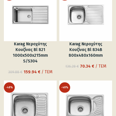
198.34 €.
133.00 €.
Karag Νεροχύτης
Karag Νεροχύτης
Κουζίνας Bl 821
Κουζίνας Bl 834B
1000x500x215mm
800x480x160mm
S/S304
Original
Η
70.34
€
/ ΤΕΜ
136.28
€
Original
Η
price
τρέχουσα
159.94
€
/ ΤΕΜ
309.88
€
price
τρέχουσα
was:
τιμή
was:
τιμή
136.28 €.
είναι:
-48%
-48%
309.88 €.
είναι:
70.34 €.
159.94 €.