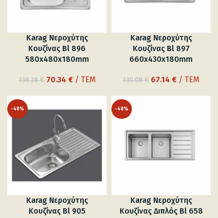
Karag Νεροχύτης
Karag Νεροχύτης
Κουζίνας Bl 896
Κουζίνας Bl 897
580x480x180mm
660x430x180mm
Original
Η
Original
Η
70.34
€
/ ΤΕΜ
67.14
€
/ ΤΕΜ
136.28
€
130.08
€
price
τρέχουσα
price
τρέχουσα
was:
τιμή
was:
τιμή
-48%
-48%
136.28 €.
είναι:
130.08 €.
είναι:
70.34 €.
67.14 €.
Karag Νεροχύτης
Karag Νεροχύτης
Κουζίνας Bl 905
Κουζίνας Διπλός Bl 658