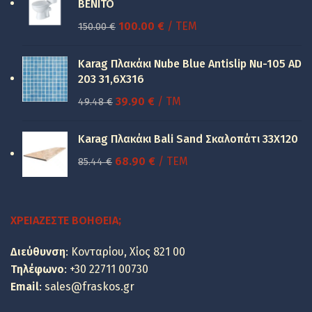
BENITO
Original
Η
100.00
€
/ ΤΕΜ
150.00
€
price
τρέχουσα
was:
τιμή
Karag Πλακάκι Nube Blue Antislip Nu-105 AD
150.00 €.
είναι:
203 31,6X316
100.00 €.
Original
Η
39.90
€
/ TM
49.48
€
price
τρέχουσα
was:
τιμή
Karag Πλακάκι Bali Sand Σκαλοπάτι 33Χ120
49.48 €.
είναι:
Original
Η
68.90
€
/ ΤΕΜ
85.44
€
39.90 €.
price
τρέχουσα
was:
τιμή
85.44 €.
είναι:
ΧΡΕΙΆΖΕΣΤΕ ΒΟΉΘΕΙΑ;
68.90 €.
Διεύθυνση
: Κονταρίου, Χίος 821 00
Τηλέφωνο
:
+30 22711 00730
Email
:
sales@fraskos.gr