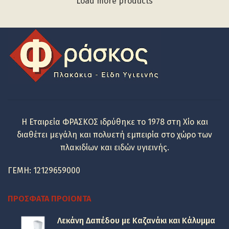
458.68 €.
είναι:
Load more products
236.74 €.
Η Εταιρεία ΦΡΑΣΚΟΣ ιδρύθηκε το 1978 στη Χίο και
διαθέτει μεγάλη και πολυετή εμπειρία στο χώρο των
πλακιδίων και ειδών υγιεινής.
ΓΕΜΗ: 12129659000
ΠΡΌΣΦΑΤΑ ΠΡΟΙΌΝΤΑ
Λεκάνη Δαπέδου με Καζανάκι και Κάλυμμα