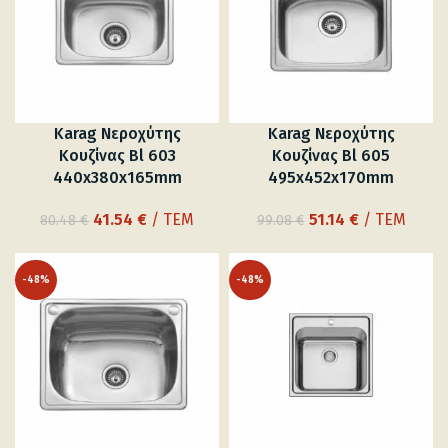
Karag Νεροχύτης
Karag Νεροχύτης
Κουζίνας Bl 603
Κουζίνας Bl 605
440x380x165mm
495x452x170mm
Original
Η
Original
Η
41.54
€
/ ΤΕΜ
51.14
€
/ ΤΕΜ
80.48
€
99.08
€
price
τρέχουσα
price
τρέχουσα
was:
τιμή
was:
τιμή
-48%
-48%
80.48 €.
είναι:
99.08 €.
είναι:
41.54 €.
51.14 €.