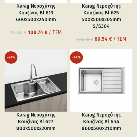
Karag Νεροχύτης
Karag Νεροχύτης
Κουζίνας Bl 613
Κουζίνας Bl 625
600x500x240mm
500x500x205mm
S/S304
Original
Η
108.74
€
/ ΤΕΜ
210.68
€
price
τρέχουσα
Original
Η
89.54
€
/ ΤΕΜ
173.48
€
was:
τιμή
price
τρέχουσα
210.68 €.
είναι:
was:
τιμή
-48%
-48%
108.74 €.
173.48 €.
είναι:
89.54 €.
Karag Νεροχύτης
Karag Νεροχύτης
Κουζίνας Bl 627
Κουζίνας Bl 654
800x500x220mm
860x500x210mm