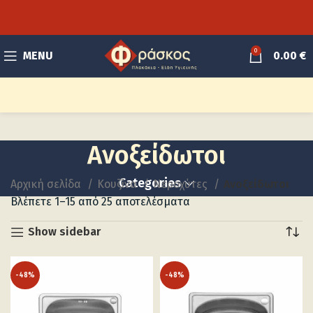
0
MENU
0.00
€
Ανοξείδωτοι
Categories
Αρχική σελίδα
Κουζίνα
Νεροχύτες
Ανοξείδωτοι
Βλέπετε 1–15 από 25 αποτελέσματα
Show sidebar
-48%
-48%