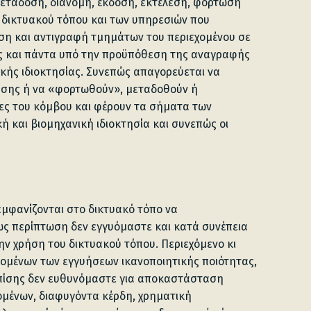
ετάδοση, διανομή, έκδοση, εκτέλεση, φόρτωση
 δικτυακού τόπου και των υπηρεσιών που
υση και αντιγραφή τμημάτων του περιεχομένου σε
ς και πάντα υπό την προϋπόθεση της αναγραφής
κής ιδιοκτησίας. Συνεπώς απαγορεύεται να
ευσης ή να «φορτωθούν», μεταδοθούν ή
δες του κόμβου και φέρουν τα σήματα των
 και βιομηχανική ιδιοκτησία και συνεπώς οι
εμφανίζονται στο δικτυακό τόπο να
μως περίπτωση δεν εγγυόμαστε και κατά συνέπεια
ην χρήση του δικτυακού τόπου. Περιεχόμενο κι
υομένων των εγγυήσεων ικανοποιητικής ποιότητας,
Επίσης δεν ευθυνόμαστε για αποκαστάσταση
δομένων, διαφυγόντα κέρδη, χρηματική