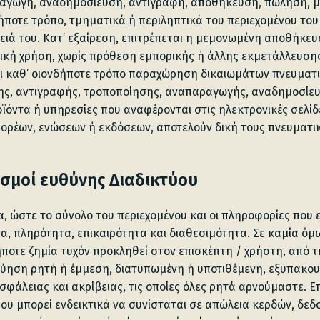
αγωγή, αναδημοσίευση, αντιγραφή, αποθήκευση, πώληση, μ
ποτε τρόπο, τμηματικά ή περιληπτικά του περιεχομένου του
ειά του. Κατ’ εξαίρεση, επιτρέπεται η μεμονωμένη αποθήκε
κή χρήση, χωρίς πρόθεση εμπορικής ή άλλης εκμετάλλευση
ει καθ’ οιονδήποτε τρόπο παραχώρηση δικαιωμάτων πνευματι
ησης, αντιγραφής, τροποποίησης, αναπαραγωγής, αναδημοσί
οϊόντα ή υπηρεσίες που αναφέρονται στις ηλεκτρονικές σελί
ορέων, ενώσεων ή εκδόσεων, αποτελούν δική τους πνευματική
ισμοί ευθύνης Διαδικτύου
, ώστε το σύνολο του περιεχομένου και οι πληροφορίες που 
α, πληρότητα, επικαιρότητα και διαθεσιμότητα. Σε καμία ό
ήποτε ζημία τυχόν προκληθεί στον επισκέπτη / χρήστη, από τ
γγύηση ρητή ή έμμεση, διατυπωμένη ή υποτιθέμενη, εξυπακο
φάλειας και ακρίβειας, τις οποίες όλες ρητά αρνούμαστε. 
που μπορεί ενδεικτικά να συνίσταται σε απώλεια κερδών, δε