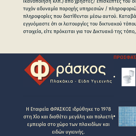
ικανοποίηση κλπ.) από χρήστες/ επισκέπτες του δι
τυχόν αδυναμία παροχής υπηρεσιών / πληροφοριών
πληροφορίες που διατίθενται μέσω αυτού. Καταβά
εγγυόμαστε ότι οι λειτουργίες του δικτυακού τόπο
στοιχεία, είτε πρόκειται για τον Δικτυακό της τόπο
ΠΡΌΣΦΑΤ
Η Εταιρεία ΦΡΑΣΚΟΣ ιδρύθηκε το 1978
στη Χίο και διαθέτει μεγάλη και πολυετή
εμπειρία στο χώρο των πλακιδίων και
ειδών υγιεινής.