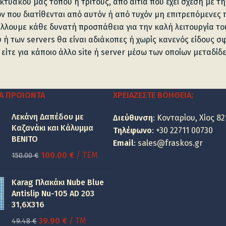
κτυακού μας τόπου ή τρίτους, από αιτία που έχει σχέση με τη
 που διατίθενται από αυτόν ή από τυχόν μη επιτρεπόμενες π
λλουμε κάθε δυνατή προσπάθεια για την καλή λειτουργία το
υ ή των servers θα είναι αδιάκοπες ή χωρίς κανενός είδους 
, είτε για κάποιο άλλο site ή server μέσω των οποίων μεταδίδ
Α ΠΡΟΙΌΝΤΑ
ΧΡΕΙΆΖΕΣΤΕ ΒΟΉΘΕΙΑ;
Λεκάνη Δαπέδου με
Διεύθυνση
: Κονταρίου, Χίος 82
Καζανάκι και Κάλυμμα
Τηλέφωνο
:
+30 22711 00730
BENITO
Email
:
sales@fraskos.gr
Original
Η
100.00
€
/ ΤΕΜ
150.00
€
price
τρέχουσα
was:
τιμή
Karag Πλακάκι Nube Blue
150.00 €.
είναι:
Antislip Nu-105 AD 203
31,6X316
100.00 €.
Original
Η
39.90
€
/ TM
49.48
€