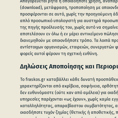
Απαγορεύεται ρητά η οποιαδήποτε χρήση, αναπαρ
(download), μετάφραση, τροποποίηση με οποιονδή
προσφέρονται σε αυτό, χωρίς την προηγούμενη άδ
απλό προσωπικό υπολογιστή για αυστηρά προσωπι
της πηγής προέλευσής του, χωρίς αυτό να σημαίν
αποτελέσουν εν όλω ή εν μέρει αντικείμενο πώλ
διανεμηθούν με οποιονδήποτε τρόπο. Τα λοιπά πρ
αντίστοιχων οργανισμών, εταιρειών, συνεργατών φ
φορείς αυτοί φέρουν τη σχετική ευθύνη.
Δηλώσεις Αποποίησης και Περιορ
Το fraskos.gr καταβάλλει κάθε δυνατή προσπάθεια
χαρακτηρίζονται από ακρίβεια, σαφήνεια, ορθότητ
δεν ευθυνόμαστε (ούτε καν από αμέλεια) για οιαδ
υπηρεσίες παρέχονται «ως έχουν», χωρίς καμία ε
καταλληλότητας, απαραβίαστου συμβατότητας, ασ
οιασδήποτε τυχόν ζημίας (θετικής ή αποθετικής, 