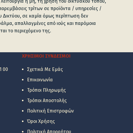
 λειτουργία ή μη, τη χρήση του δικτυακού τόπου,
αρεμβάσεις τρίτων σε προϊόντα / υπηρεσίες /
υ Δικτύου, σε καμία όμως περίπτωση δεν
σφάλμα, απαλλαγμένες από ιούς και παρόμοια
εται το περιεχόμενο της.
ΧΡΉΣΙΜΟΙ ΣΎΝΔΕΣΜΟΙ
1 00
Σχετικά Με Εμάς
Επικοινωνία
Τρόποι Πληρωμής
Τρόποι Αποστολής
Πολιτική Επιστροφών
Όροι Χρήσης
Πολιτική Απορρήτου