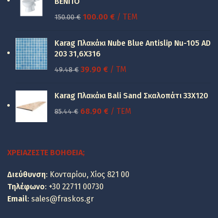
BENITO
Original
Η
100.00
€
/ ΤΕΜ
150.00
€
price
τρέχουσα
was:
τιμή
Karag Πλακάκι Nube Blue Antislip Nu-105 AD
150.00 €.
είναι:
203 31,6X316
100.00 €.
Original
Η
39.90
€
/ TM
49.48
€
price
τρέχουσα
was:
τιμή
Karag Πλακάκι Bali Sand Σκαλοπάτι 33Χ120
49.48 €.
είναι:
Original
Η
68.90
€
/ ΤΕΜ
85.44
€
39.90 €.
price
τρέχουσα
was:
τιμή
85.44 €.
είναι:
ΧΡΕΙΆΖΕΣΤΕ ΒΟΉΘΕΙΑ;
68.90 €.
Διεύθυνση
: Κονταρίου, Χίος 821 00
Τηλέφωνο
:
+30 22711 00730
Email
:
sales@fraskos.gr